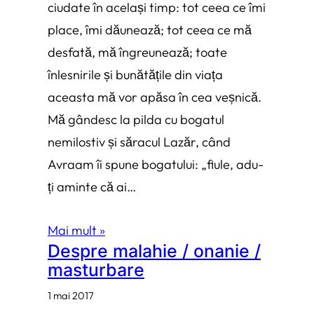
ciudate în același timp: tot ceea ce îmi
place, îmi dăunează; tot ceea ce mă
desfată, mă îngreunează; toate
înlesnirile și bunătățile din viața
aceasta mă vor apăsa în cea veșnică.
Mă gândesc la pilda cu bogatul
nemilostiv și săracul Lazăr, când
Avraam îi spune bogatului: „fiule, adu-
ți aminte că ai…
Mai mult »
Despre malahie / onanie /
masturbare
1 mai 2017