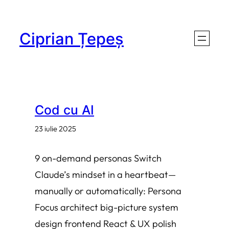
Sari
la
Ciprian Țepeș
conținut
Cod cu AI
23 iulie 2025
9 on-demand personas Switch
Claude’s mindset in a heartbeat—
manually or automatically: Persona
Focus architect big-picture system
design frontend React & UX polish