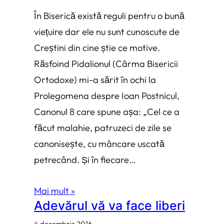
În Biserică există reguli pentru o bună
viețuire dar ele nu sunt cunoscute de
Creștini din cine știe ce motive.
Răsfoind Pidalionul (Cârma Bisericii
Ortodoxe) mi-a sărit în ochi la
Prolegomena despre Ioan Postnicul,
Canonul 8 care spune așa: „Cel ce a
făcut malahie, patruzeci de zile se
canonisește, cu mâncare uscată
petrecând. Și în fiecare…
Mai mult »
Adevărul vă va face liberi
4 decembrie 2016