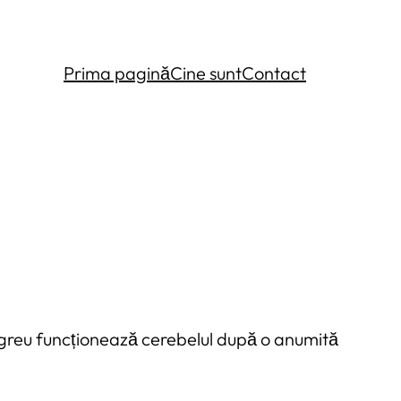
Prima pagină
Cine sunt
Contact
m greu funcționează cerebelul după o anumită