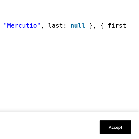
 
"Mercutio"
, last: 
null
}, { first: 
"
Accept