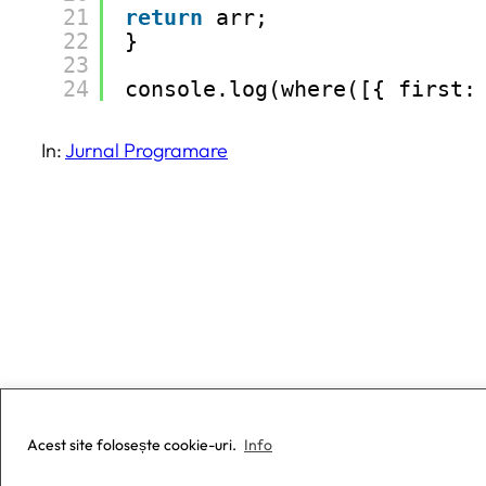
21
return
arr;
22
}
23
24
console.log(where([{ first:
In:
Jurnal Programare
© 2024 Ciprian Țepeș
Acest site folosește cookie-uri.
Info