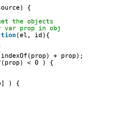
source) {
get the objects
r var prop in obj
ction
(el, id){
{
.indexOf(prop) + prop);
f(prop) < 0 ) {
p] ) {