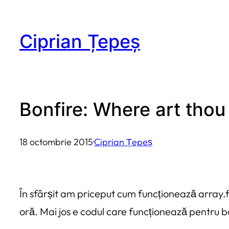
Sari
la
Ciprian Țepeș
conținut
Bonfire: Where art thou
18 octombrie 2015
·
Ciprian Țepeș
În sfârșit am priceput cum funcționează array.f
oră. Mai jos e codul care funcționează pentru bo