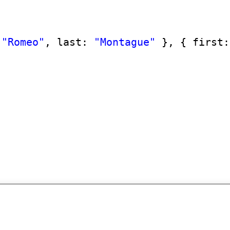
 
"Romeo"
, last: 
"Montague"
}, { first: