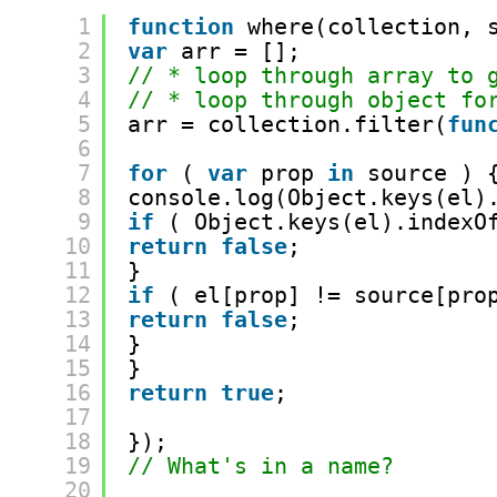
1
function
where(collection, 
2
var
arr = [];
3
// * loop through array to 
4
// * loop through object fo
5
arr = collection.filter(
fun
6
7
for
( 
var
prop 
in
source ) 
8
console.log(Object.keys(el)
9
if
( Object.keys(el).indexO
10
return
false
;
11
}
12
if
( el[prop] != source[pro
13
return
false
;
14
}
15
}
16
return
true
;
17
18
});
19
// What's in a name?
20