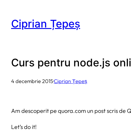
Sari
la
Ciprian Țepeș
conținut
Curs pentru node.js onl
4 decembrie 2015
·
Ciprian Țepeș
Am descoperit pe quora.com un post scris de 
Let’s do it!