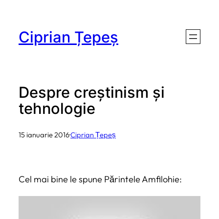
Sari
la
Ciprian Țepeș
conținut
Despre creștinism și
tehnologie
15 ianuarie 2016
·
Ciprian Țepeș
Cel mai bine le spune Părintele Amfilohie: