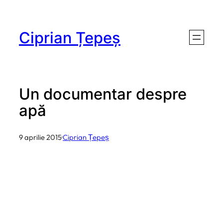
Sari
la
Ciprian Țepeș
conținut
Un documentar despre
apă
9 aprilie 2015
·
Ciprian Țepeș