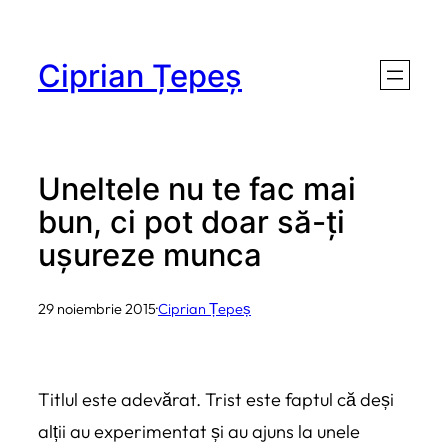
Sari
la
Ciprian Țepeș
conținut
Uneltele nu te fac mai
bun, ci pot doar să-ți
ușureze munca
29 noiembrie 2015
·
Ciprian Țepeș
Titlul este adevărat. Trist este faptul că deși
alții au experimentat și au ajuns la unele