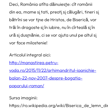
Deci, România atîta dăinuieşte: cît românii
din ea, mame şi tati, preoţi şi călugări, tineri şi
bătrîni se vor ţine de Hristos, de Biserică, vor
trăi în dragoste şi în iubire, nu în cîrteală şi în
ură şi duşmănie, ci se vor ajuta unul pe altul şi
vor face milostenie!
Articolul integral aici:
http://manastirea.petru-
voda.ro/2015/11/22/arhimandritul-ioanichie-
balan-22-nov-2007-despre-bogatia-
poporului-roman/
Sursa imaginii:
https://ro.wikipedia.org/wiki/Biserica_de_lemn_d