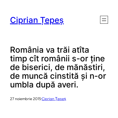
Sari
la
Ciprian Țepeș
conținut
România va trăi atîta
timp cît românii s-or ţine
de biserici, de mănăstiri,
de muncă cinstită şi n-or
umbla după averi.
27 noiembrie 2015
·
Ciprian Țepeș